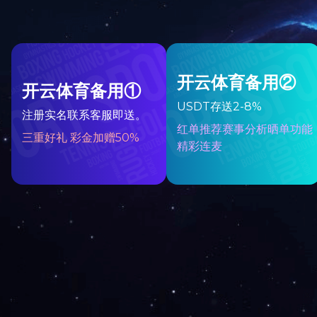
冷镦成型机
联系人：黄经理 18857727917
地址：浙江省温州市洞头区北岙
街道溢香路82号
电话：0577--86389278
传真：0577--86389268