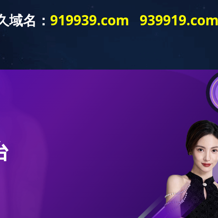
术支持。欢迎来电咨询合作！
网站首页
公司简介
视频中心
产品展示
型机
全自动天地盖机
自
地盖机
自动贴标机
高速
eyu·乐鱼（中国）官方网站