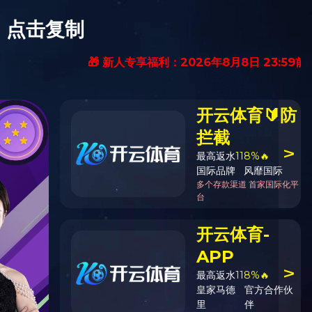
Tel / 0577--86389278
行业资讯
登录入口
天地盖介绍
机床特色及配置
当前位置：
首页
>
产品展示
动打扣机
冷锻机系列