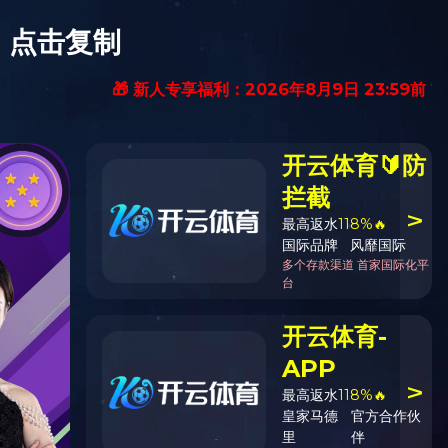
Tel / 0577--86389278
行业资讯
登录入口
天地盖介绍
机床特色及配置
当前位置：
首页
>
行业资讯
融状态（即粘流态）的塑料注射入闭合好的模腔